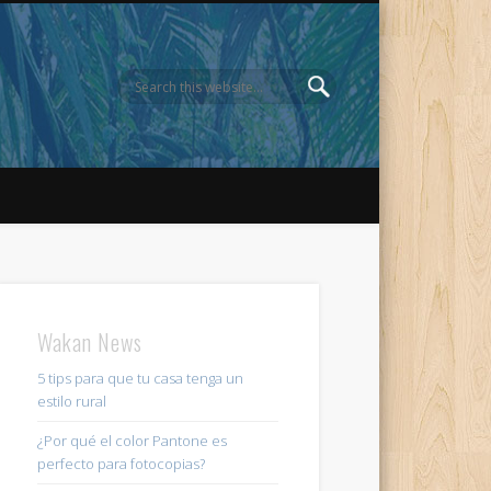
Wakan News
5 tips para que tu casa tenga un
estilo rural
¿Por qué el color Pantone es
perfecto para fotocopias?