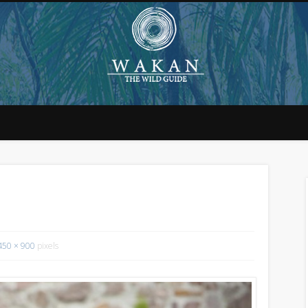
450 × 900
pixels