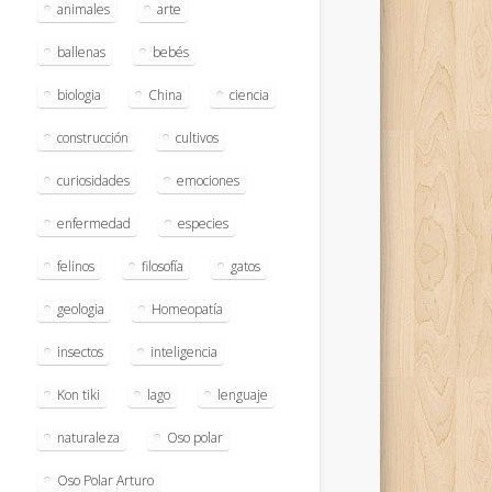
animales
arte
ballenas
bebés
biologia
China
ciencia
construcción
cultivos
curiosidades
emociones
enfermedad
especies
felinos
filosofía
gatos
geologia
Homeopatía
insectos
inteligencia
Kon tiki
lago
lenguaje
naturaleza
Oso polar
Oso Polar Arturo