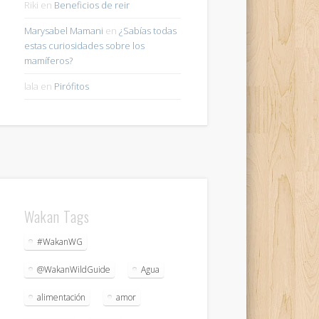
Riki
en
Beneficios de reir
Marysabel Mamani
en
¿Sabías todas
estas curiosidades sobre los
mamíferos?
lala
en
Pirófitos
Wakan Tags
#WakanWG
@WakanWildGuide
Agua
alimentación
amor