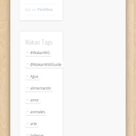
lala
en
Pirófitos
Wakan Tags
#WakanWG
@WakanWildGuide
Agua
alimentación
amor
animales
arte
ballenas