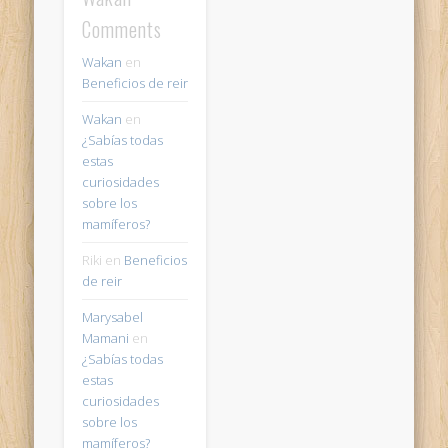
Comments
Wakan
en
Beneficios de reir
Wakan
en
¿Sabías todas
estas
curiosidades
sobre los
mamíferos?
Riki
en
Beneficios
de reir
Marysabel
Mamani
en
¿Sabías todas
estas
curiosidades
sobre los
mamíferos?