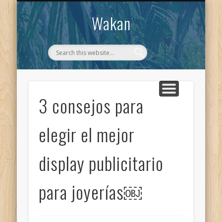
CONTACTO
WAKAN
Wakan
3 consejos para
elegir el mejor
display publicitario
para joyerías￼