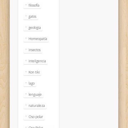
filosofía
gatos
geologia
Homeopatía
insectos
inteligencia
Kon tiki
lago
lenguaje
naturaleza
Oso polar
Oso Polar