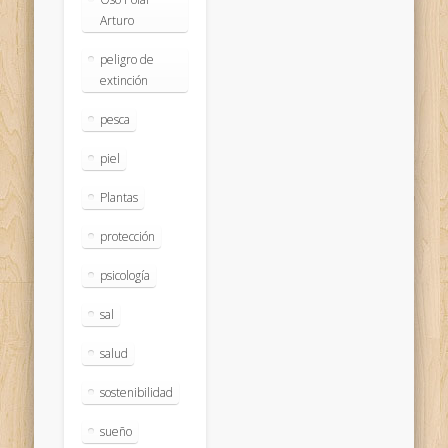
Arturo
peligro de
extinción
pesca
piel
Plantas
protección
psicología
sal
salud
sostenibilidad
sueño