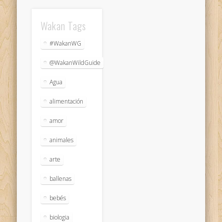
Wakan Tags
#WakanWG
@WakanWildGuide
Agua
alimentación
amor
animales
arte
ballenas
bebés
biologia