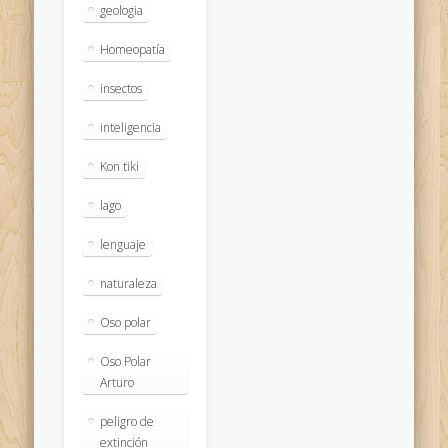
geologia
Homeopatía
insectos
inteligencia
Kon tiki
lago
lenguaje
naturaleza
Oso polar
Oso Polar
Arturo
peligro de
extinción