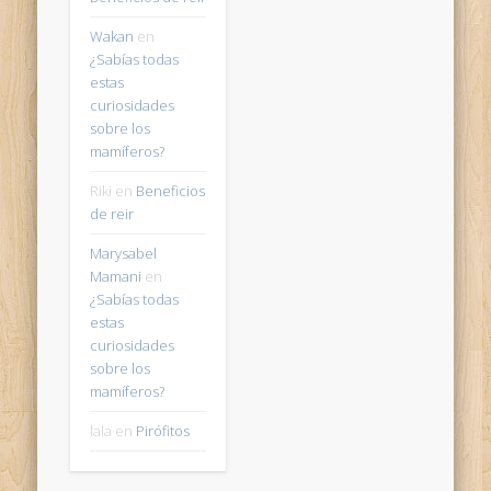
Wakan
en
¿Sabías todas
estas
curiosidades
sobre los
mamíferos?
Riki
en
Beneficios
de reir
Marysabel
Mamani
en
¿Sabías todas
estas
curiosidades
sobre los
mamíferos?
lala
en
Pirófitos