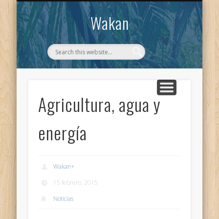
CONTACTO
WAKAN
Wakan
Agricultura, agua y
energía
Wakan
+
15 febrero, 2015
Noticias