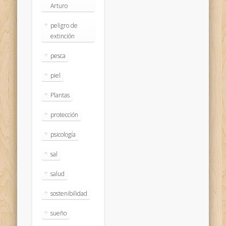
Arturo
peligro de
extinción
pesca
piel
Plantas
protección
psicología
sal
salud
sostenibilidad
sueño