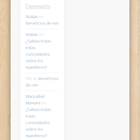
Comments
Wakan
en
Beneficios de reir
Wakan
en
¿Sabías todas
estas
curiosidades
sobre los
mamíferos?
Riki
en
Beneficios
de reir
Marysabel
Mamani
en
¿Sabías todas
estas
curiosidades
sobre los
mamíferos?