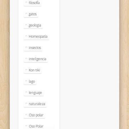
filosofía
gatos
geologia
Homeopatía
insectos
inteligencia
Kon tiki
lago
lenguaje
naturaleza
Oso polar
Oso Polar