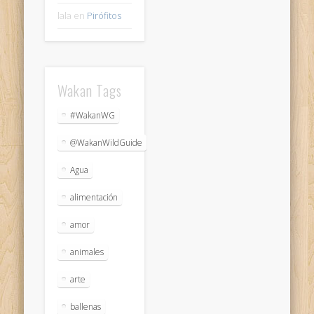
lala
en
Pirófitos
Wakan Tags
#WakanWG
@WakanWildGuide
Agua
alimentación
amor
animales
arte
ballenas