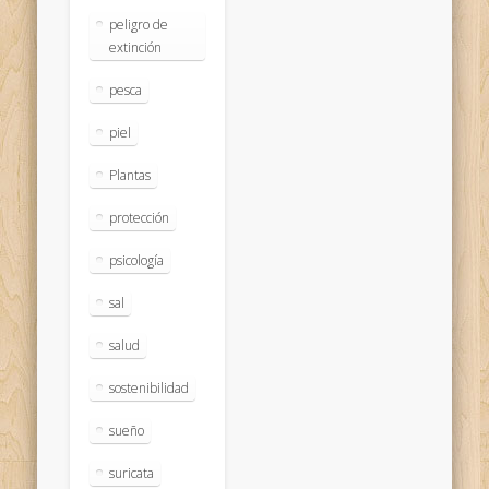
peligro de
extinción
pesca
piel
Plantas
protección
psicología
sal
salud
sostenibilidad
sueño
suricata