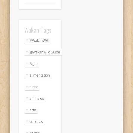
Wakan Tags
#WakanWG
@WakanWildGuide
Agua
alimentación
amor
animales
arte
ballenas