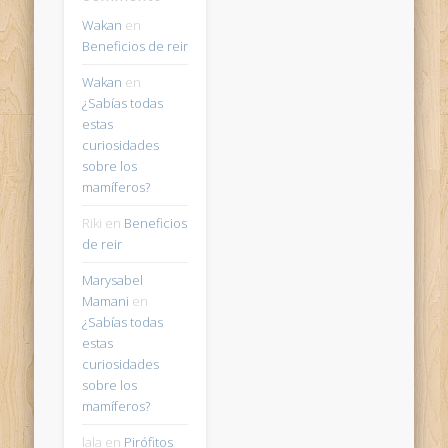
Wakan
en
Beneficios de reir
Wakan
en
¿Sabías todas
estas
curiosidades
sobre los
mamíferos?
Riki
en
Beneficios
de reir
Marysabel
Mamani
en
¿Sabías todas
estas
curiosidades
sobre los
mamíferos?
lala
en
Pirófitos