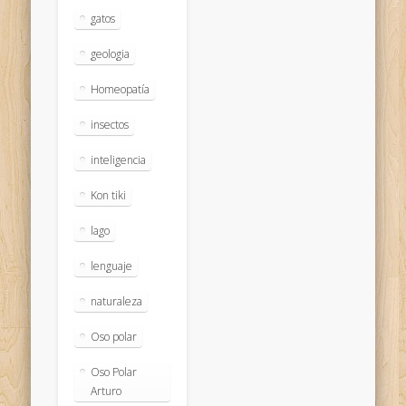
gatos
geologia
Homeopatía
insectos
inteligencia
Kon tiki
lago
lenguaje
naturaleza
Oso polar
Oso Polar
Arturo