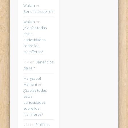
Wakan
en
Beneficios de reir
Wakan
en
¿Sabías todas
estas
curiosidades
sobre los
mamíferos?
Riki
en
Beneficios
de reir
Marysabel
Mamani
en
¿Sabías todas
estas
curiosidades
sobre los
mamíferos?
lala
en
Pirófitos