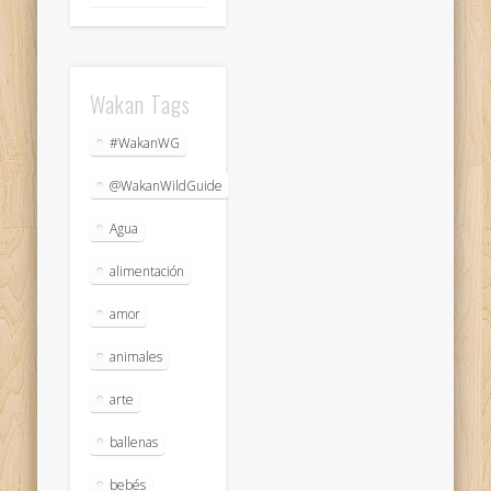
Wakan Tags
#WakanWG
@WakanWildGuide
Agua
alimentación
amor
animales
arte
ballenas
bebés