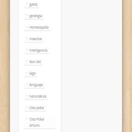
gatos
geologia
Homeopatía
insectos
inteligencia
Kon tiki
lago
lenguaje
naturaleza
Oso polar
Oso Polar
Arturo