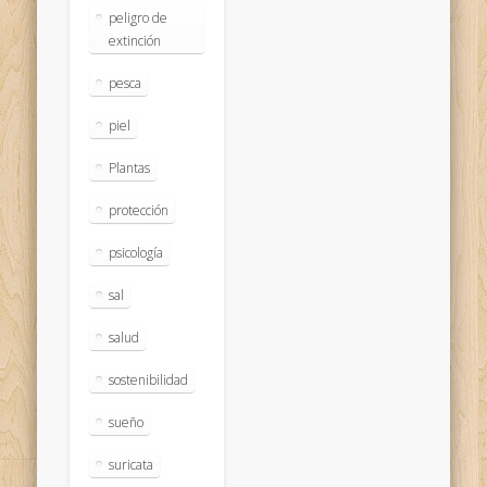
peligro de
extinción
pesca
piel
Plantas
protección
psicología
sal
salud
sostenibilidad
sueño
suricata