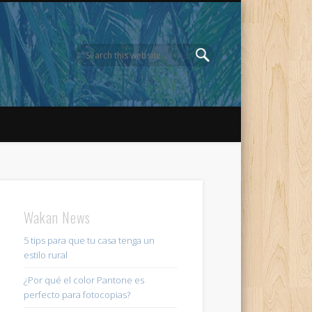
Wakan News
5 tips para que tu casa tenga un
estilo rural
¿Por qué el color Pantone es
perfecto para fotocopias?