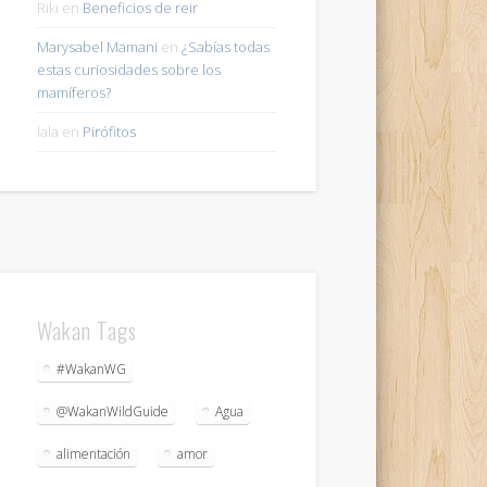
Riki
en
Beneficios de reir
Marysabel Mamani
en
¿Sabías todas
estas curiosidades sobre los
mamíferos?
lala
en
Pirófitos
Wakan Tags
#WakanWG
@WakanWildGuide
Agua
alimentación
amor