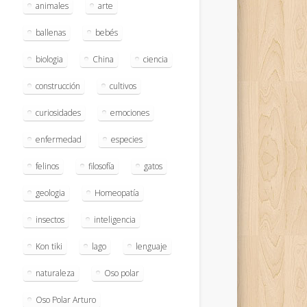
animales
arte
ballenas
bebés
biologia
China
ciencia
construcción
cultivos
curiosidades
emociones
enfermedad
especies
felinos
filosofía
gatos
geologia
Homeopatía
insectos
inteligencia
Kon tiki
lago
lenguaje
naturaleza
Oso polar
Oso Polar Arturo