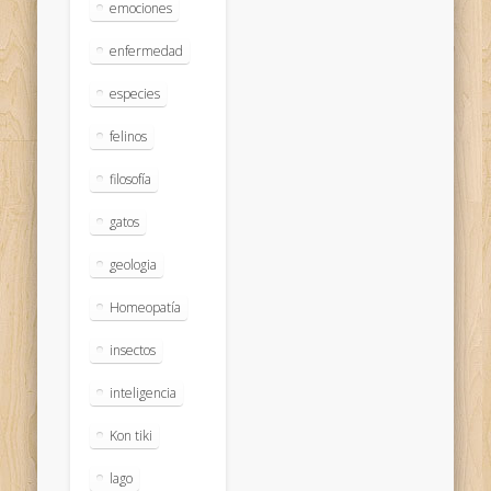
emociones
enfermedad
especies
felinos
filosofía
gatos
geologia
Homeopatía
insectos
inteligencia
Kon tiki
lago