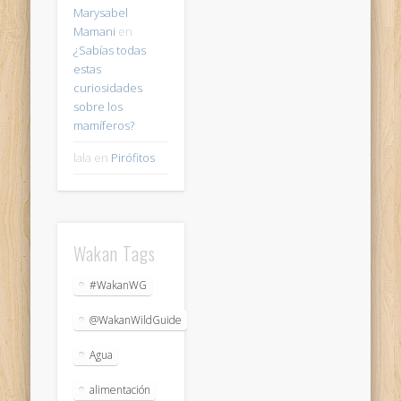
Marysabel
Mamani
en
¿Sabías todas
estas
curiosidades
sobre los
mamíferos?
lala
en
Pirófitos
Wakan Tags
#WakanWG
@WakanWildGuide
Agua
alimentación