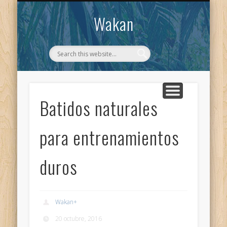
CONTACTO
WAKAN
Wakan
Batidos naturales
para entrenamientos
duros
Wakan
+
20 octubre, 2016