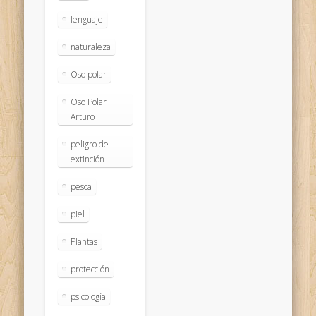
lenguaje
naturaleza
Oso polar
Oso Polar
Arturo
peligro de
extinción
pesca
piel
Plantas
protección
psicología