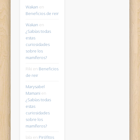
Wakan
en
Beneficios de reir
Wakan
en
¿Sabías todas
estas
curiosidades
sobre los
mamíferos?
Riki
en
Beneficios
de reir
Marysabel
Mamani
en
¿Sabías todas
estas
curiosidades
sobre los
mamíferos?
lala
en
Pirófitos