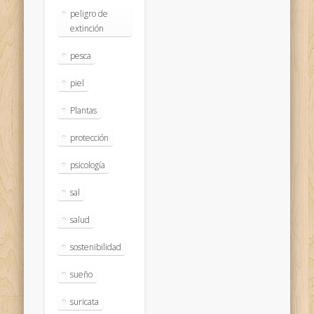
peligro de
extinción
pesca
piel
Plantas
protección
psicología
sal
salud
sostenibilidad
sueño
suricata