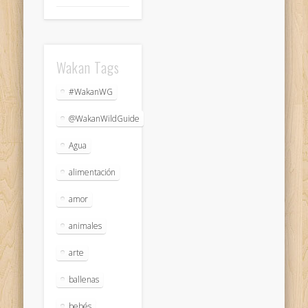
Wakan Tags
#WakanWG
@WakanWildGuide
Agua
alimentación
amor
animales
arte
ballenas
bebés