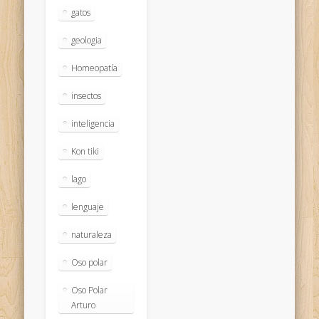
gatos
geologia
Homeopatía
insectos
inteligencia
Kon tiki
lago
lenguaje
naturaleza
Oso polar
Oso Polar
Arturo