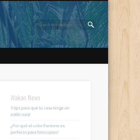
Wakan News
5 tips para que tu casa tenga un
estilo rural
¿Por qué el color Pantone es
perfecto para fotocopias?