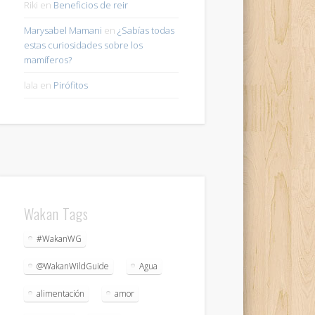
Riki
en
Beneficios de reir
Marysabel Mamani
en
¿Sabías todas
estas curiosidades sobre los
mamíferos?
lala
en
Pirófitos
Wakan Tags
#WakanWG
@WakanWildGuide
Agua
alimentación
amor