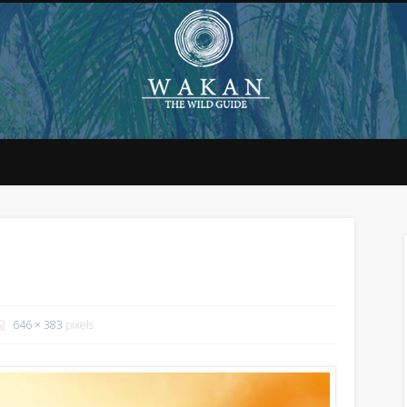
646 × 383
pixels