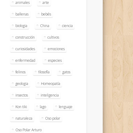
animales
arte
ballenas
bebés
biologia
China
ciencia
construcción
cultivos
curiosidades
emociones
enfermedad
especies
felinos
filosofía
gatos
geologia
Homeopatía
insectos
inteligencia
Kon tiki
lago
lenguaje
naturaleza
Oso polar
Oso Polar Arturo