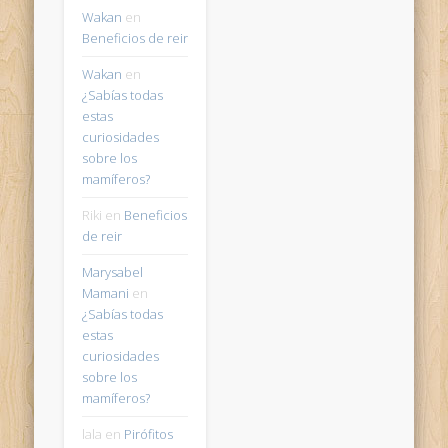
Wakan
en
Beneficios de reir
Wakan
en
¿Sabías todas
estas
curiosidades
sobre los
mamíferos?
Riki
en
Beneficios
de reir
Marysabel
Mamani
en
¿Sabías todas
estas
curiosidades
sobre los
mamíferos?
lala
en
Pirófitos