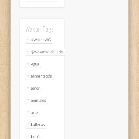
Wakan Tags
#WakanWG
@WakanWildGuide
Agua
alimentación
amor
animales
arte
ballenas
bebés