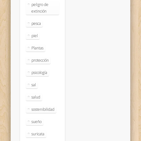
peligro de
extinción
pesca
piel
Plantas
protección
psicología
sal
salud
sostenibilidad
sueño
suricata