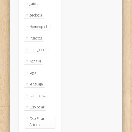
gatos
geologia
Homeopatía
insectos
inteligencia
Kon tiki
lago
lenguaje
naturaleza
Oso polar
Oso Polar
Arturo