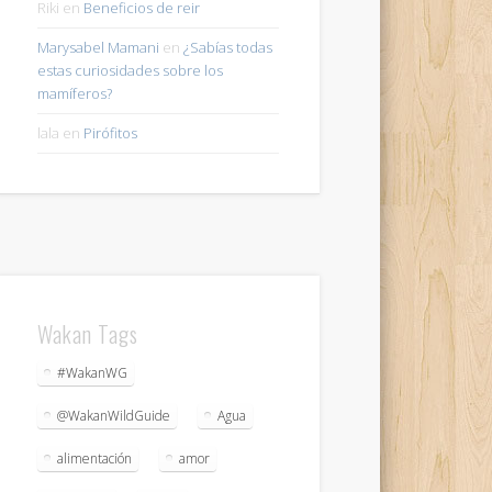
Riki
en
Beneficios de reir
Marysabel Mamani
en
¿Sabías todas
estas curiosidades sobre los
mamíferos?
lala
en
Pirófitos
Wakan Tags
#WakanWG
@WakanWildGuide
Agua
alimentación
amor