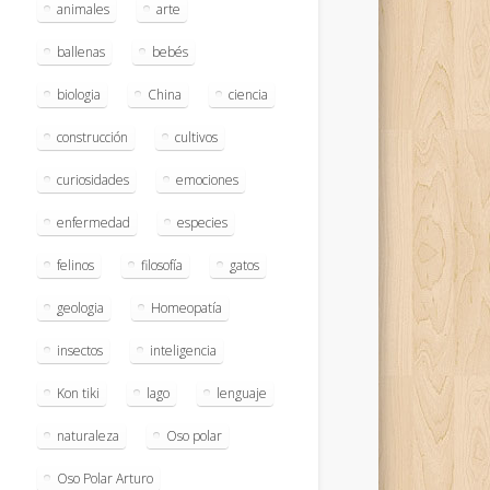
animales
arte
ballenas
bebés
biologia
China
ciencia
construcción
cultivos
curiosidades
emociones
enfermedad
especies
felinos
filosofía
gatos
geologia
Homeopatía
insectos
inteligencia
Kon tiki
lago
lenguaje
naturaleza
Oso polar
Oso Polar Arturo