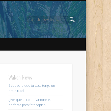
Wakan News
5 tips para que tu casa tenga un
estilo rural
¿Por qué el color Pantone es
perfecto para fotocopias?