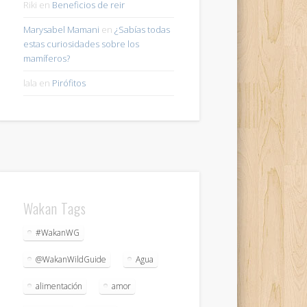
Riki
en
Beneficios de reir
Marysabel Mamani
en
¿Sabías todas
estas curiosidades sobre los
mamíferos?
lala
en
Pirófitos
Wakan Tags
#WakanWG
@WakanWildGuide
Agua
alimentación
amor