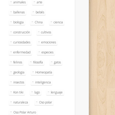
animales
arte
ballenas
bebés
biologia
China
ciencia
construcción
cultivos
curiosidades
emociones
enfermedad
especies
felinos
filosofía
gatos
geologia
Homeopatía
insectos
inteligencia
Kon tiki
lago
lenguaje
naturaleza
Oso polar
Oso Polar Arturo