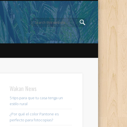
Wakan News
5 tips para que tu casa tenga un
estilo rural
¿Por qué el color Pantone es
perfecto para fotocopias?