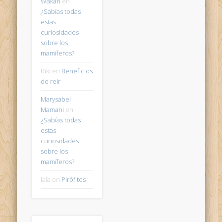
Wakan
en
¿Sabías todas
estas
curiosidades
sobre los
mamíferos?
Riki
en
Beneficios
de reir
Marysabel
Mamani
en
¿Sabías todas
estas
curiosidades
sobre los
mamíferos?
lala
en
Pirófitos