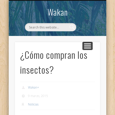
CONTACTO
WAKAN
Wakan
¿Cómo compran los
insectos?
Wakan
+
9 marzo, 2015
Noticias