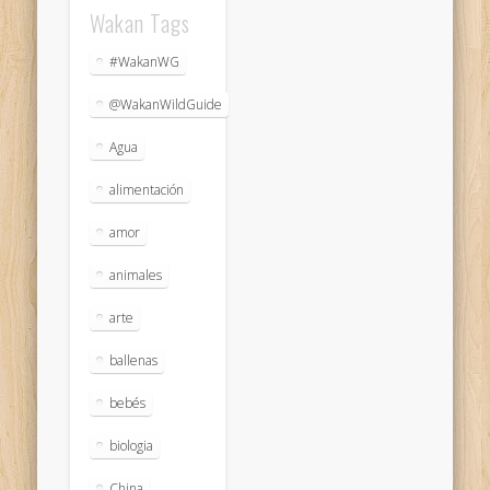
Wakan Tags
#WakanWG
@WakanWildGuide
Agua
alimentación
amor
animales
arte
ballenas
bebés
biologia
China