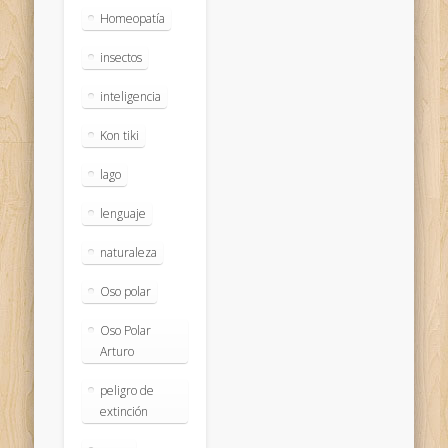
Homeopatía
insectos
inteligencia
Kon tiki
lago
lenguaje
naturaleza
Oso polar
Oso Polar
Arturo
peligro de
extinción