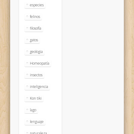
especies
felinos
filosofía
gatos
geologia
Homeopatía
insectos
inteligencia
Kon tiki
lago
lenguaje
naturaleza