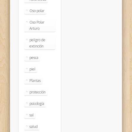
Oso polar
Oso Polar
Arturo
peligro de
extinción
pesca
piel
Plantas
protección
psicología
sal
salud