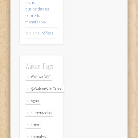
estas
curiosidades
sobre los
mamíferos?
lala
en
Pirófitos
Wakan Tags
#WakanWG
@WakanWildGuide
Agua
alimentación
amor
animales