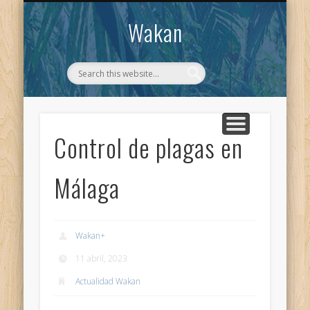
CONTACTO
WAKAN
Wakan
Control de plagas en
Málaga
Wakan
+
11 abril, 2023
Actualidad Wakan