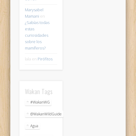
Marysabel
Mamani
en
¿Sabías todas
estas
curiosidades
sobre los
mamíferos?
lala
en
Pirófitos
Wakan Tags
#WakanWG
@WakanWildGuide
Agua