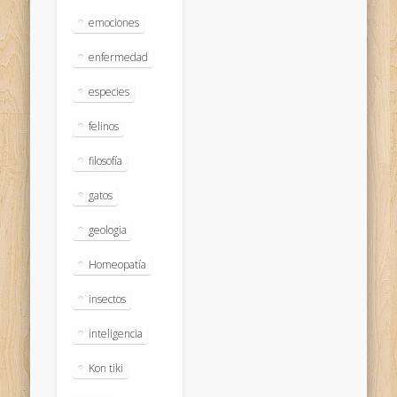
emociones
enfermedad
especies
felinos
filosofía
gatos
geologia
Homeopatía
insectos
inteligencia
Kon tiki