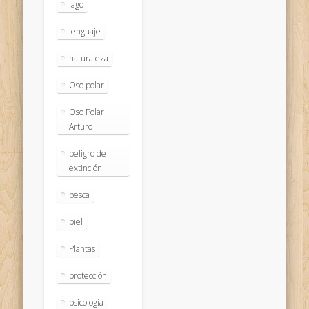
lago
lenguaje
naturaleza
Oso polar
Oso Polar
Arturo
peligro de
extinción
pesca
piel
Plantas
protección
psicología