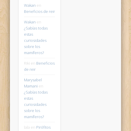
Wakan
en
Beneficios de reir
Wakan
en
¿Sabías todas
estas
curiosidades
sobre los
mamíferos?
Riki
en
Beneficios
de reir
Marysabel
Mamani
en
¿Sabías todas
estas
curiosidades
sobre los
mamíferos?
lala
en
Pirófitos