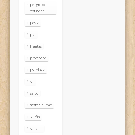
peligro de
extinción
pesca
piel
Plantas
protección
psicología
sal
salud
sostenibilidad
sueño
suricata