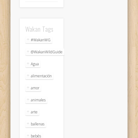
Wakan Tags
#WakanWG
@WakanWildGuide
Agua
alimentación
amor
animales
arte
ballenas
bebés