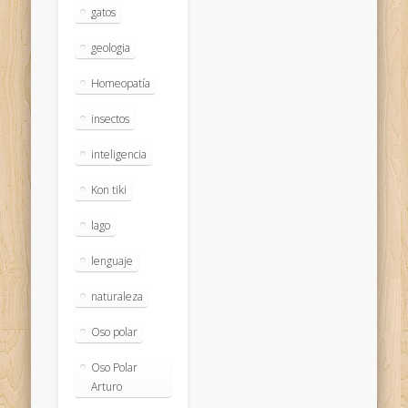
gatos
geologia
Homeopatía
insectos
inteligencia
Kon tiki
lago
lenguaje
naturaleza
Oso polar
Oso Polar
Arturo