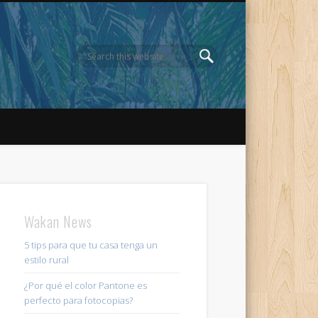
Wakan News
5 tips para que tu casa tenga un
estilo rural
¿Por qué el color Pantone es
perfecto para fotocopias?