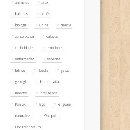
animales
arte
ballenas
bebés
biologia
China
ciencia
construcción
cultivos
curiosidades
emociones
enfermedad
especies
felinos
filosofía
gatos
geologia
Homeopatía
insectos
inteligencia
Kon tiki
lago
lenguaje
naturaleza
Oso polar
Oso Polar Arturo