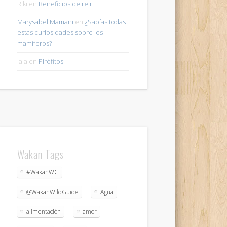
Riki
en
Beneficios de reir
Marysabel Mamani
en
¿Sabías todas
estas curiosidades sobre los
mamíferos?
lala
en
Pirófitos
Wakan Tags
#WakanWG
@WakanWildGuide
Agua
alimentación
amor