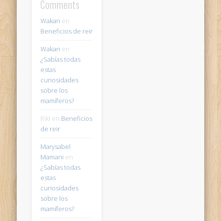
Comments
Wakan
en
Beneficios de reir
Wakan
en
¿Sabías todas
estas
curiosidades
sobre los
mamíferos?
Riki
en
Beneficios
de reir
Marysabel
Mamani
en
¿Sabías todas
estas
curiosidades
sobre los
mamíferos?