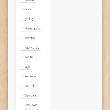
gatos
geologia
Homeopatía
insectos
inteligencia
Kon tiki
lago
lenguaje
naturaleza
Oso polar
Oso Polar