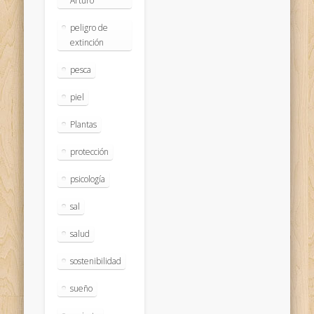
Arturo
peligro de
extinción
pesca
piel
Plantas
protección
psicología
sal
salud
sostenibilidad
sueño