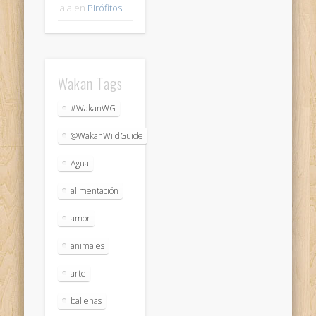
lala
en
Pirófitos
Wakan Tags
#WakanWG
@WakanWildGuide
Agua
alimentación
amor
animales
arte
ballenas