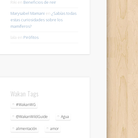
Riki
en
Beneficios de reir
Marysabel Mamani
en
¿Sabías todas
estas curiosidades sobre los
mamíferos?
lala
en
Pirófitos
Wakan Tags
#WakanWG
@WakanWildGuide
Agua
alimentación
amor