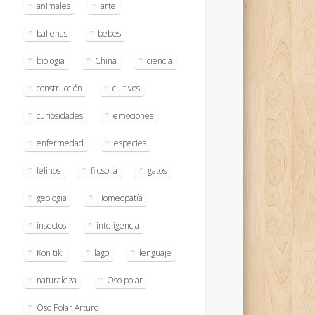
animales
arte
ballenas
bebés
biologia
China
ciencia
construcción
cultivos
curiosidades
emociones
enfermedad
especies
felinos
filosofía
gatos
geologia
Homeopatía
insectos
inteligencia
Kon tiki
lago
lenguaje
naturaleza
Oso polar
Oso Polar Arturo