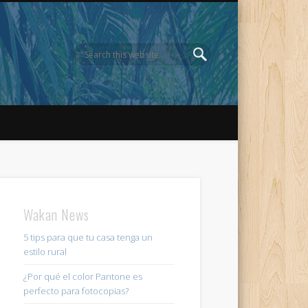
Wakan News
5 tips para que tu casa tenga un
estilo rural
¿Por qué el color Pantone es
perfecto para fotocopias?