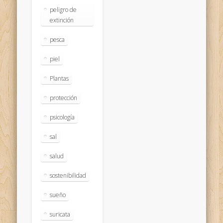
peligro de
extinción
pesca
piel
Plantas
protección
psicología
sal
salud
sostenibilidad
sueño
suricata