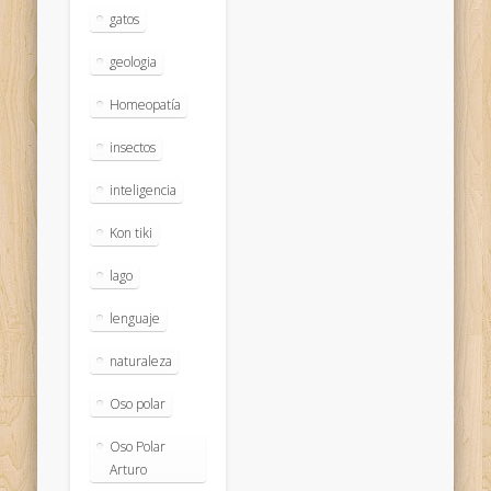
gatos
geologia
Homeopatía
insectos
inteligencia
Kon tiki
lago
lenguaje
naturaleza
Oso polar
Oso Polar
Arturo