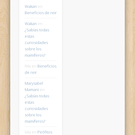
Wakan
en
Beneficios de reir
Wakan
en
¿Sabías todas
estas
curiosidades
sobre los
mamíferos?
Riki
en
Beneficios
de reir
Marysabel
Mamani
en
¿Sabías todas
estas
curiosidades
sobre los
mamíferos?
lala
en
Pirófitos