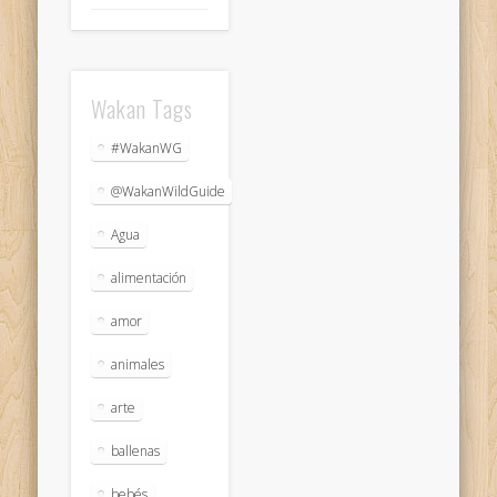
Wakan Tags
#WakanWG
@WakanWildGuide
Agua
alimentación
amor
animales
arte
ballenas
bebés