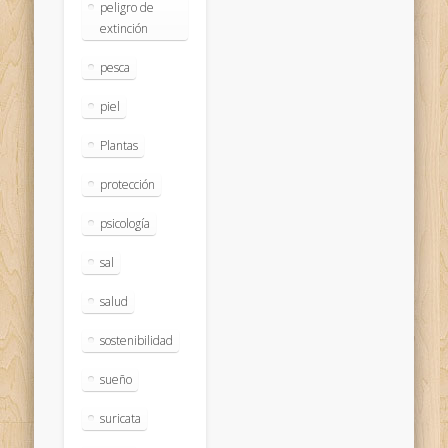
peligro de
extinción
pesca
piel
Plantas
protección
psicología
sal
salud
sostenibilidad
sueño
suricata