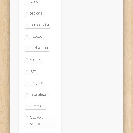
gatos
geologia
Homeopatía
insectos
inteligencia
Kon tiki
lago
lenguaje
naturaleza
Oso polar
Oso Polar
Arturo