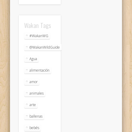
Wakan Tags
#WakanWG
@WakanWildGuide
Agua
alimentación
amor
animales
arte
ballenas
bebés