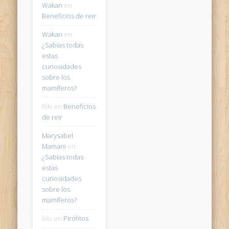
Wakan
en
Beneficios de reir
Wakan
en
¿Sabías todas
estas
curiosidades
sobre los
mamíferos?
Riki
en
Beneficios
de reir
Marysabel
Mamani
en
¿Sabías todas
estas
curiosidades
sobre los
mamíferos?
lala
en
Pirófitos