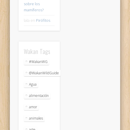
sobre los
mamíferos?
lala
en
Pirófitos
Wakan Tags
#WakanWG
@WakanWildGuide
Agua
alimentación
amor
animales
arte