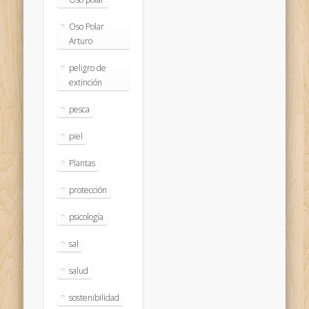
Oso Polar
Arturo
peligro de
extinción
pesca
piel
Plantas
protección
psicología
sal
salud
sostenibilidad