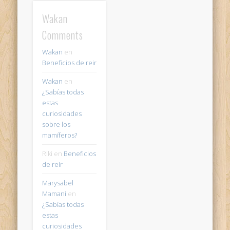
Wakan
Comments
Wakan
en
Beneficios de reir
Wakan
en
¿Sabías todas
estas
curiosidades
sobre los
mamíferos?
Riki
en
Beneficios
de reir
Marysabel
Mamani
en
¿Sabías todas
estas
curiosidades