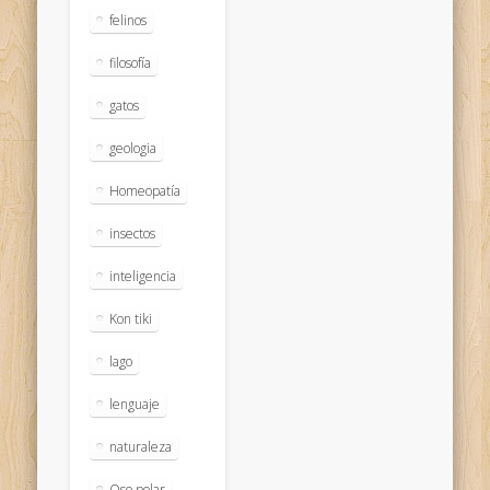
felinos
filosofía
gatos
geologia
Homeopatía
insectos
inteligencia
Kon tiki
lago
lenguaje
naturaleza
Oso polar