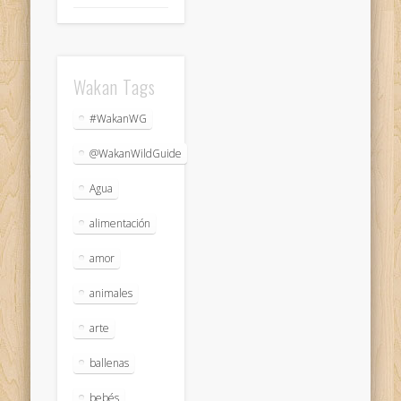
Wakan Tags
#WakanWG
@WakanWildGuide
Agua
alimentación
amor
animales
arte
ballenas
bebés