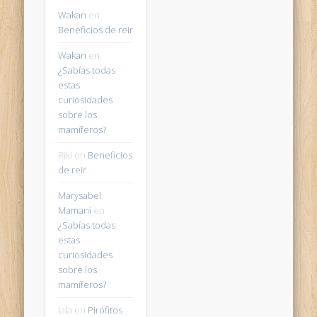
Wakan
en
Beneficios de reir
Wakan
en
¿Sabías todas
estas
curiosidades
sobre los
mamíferos?
Riki
en
Beneficios
de reir
Marysabel
Mamani
en
¿Sabías todas
estas
curiosidades
sobre los
mamíferos?
lala
en
Pirófitos