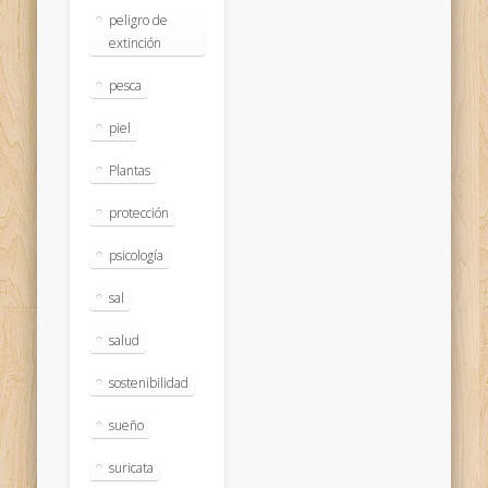
peligro de
extinción
pesca
piel
Plantas
protección
psicología
sal
salud
sostenibilidad
sueño
suricata