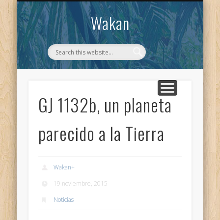
CONTACTO
WAKAN
Wakan
GJ 1132b, un planeta
parecido a la Tierra
Wakan
+
19 noviembre, 2015
Noticias