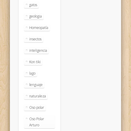
gatos
geologia
Homeopatía
insectos
inteligencia
Kon tiki
lago
lenguaje
naturaleza
Oso polar
Oso Polar
Arturo