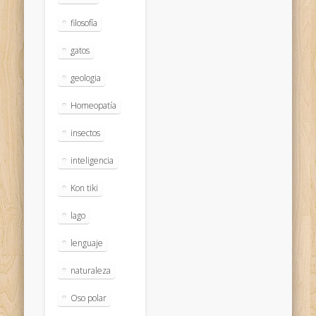
filosofía
gatos
geologia
Homeopatía
insectos
inteligencia
Kon tiki
lago
lenguaje
naturaleza
Oso polar