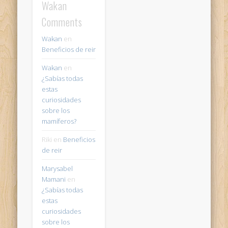
Wakan
Comments
Wakan
en
Beneficios de reir
Wakan
en
¿Sabías todas
estas
curiosidades
sobre los
mamíferos?
Riki
en
Beneficios
de reir
Marysabel
Mamani
en
¿Sabías todas
estas
curiosidades
sobre los