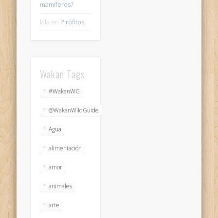
mamíferos?
lala
en
Pirófitos
Wakan Tags
#WakanWG
@WakanWildGuide
Agua
alimentación
amor
animales
arte