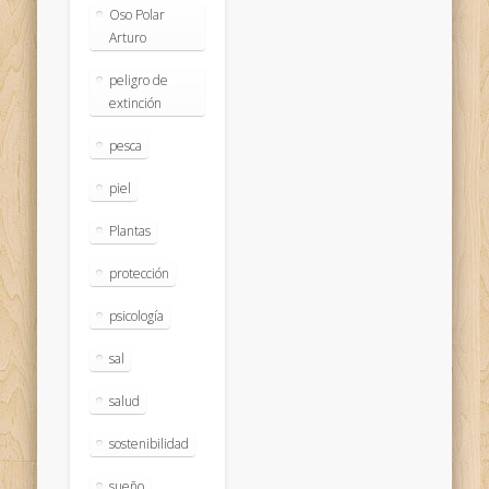
Oso Polar
Arturo
peligro de
extinción
pesca
piel
Plantas
protección
psicología
sal
salud
sostenibilidad
sueño