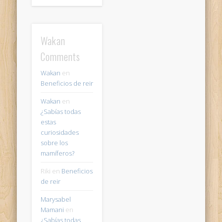
Wakan
Comments
Wakan
en
Beneficios de reir
Wakan
en
¿Sabías todas
estas
curiosidades
sobre los
mamíferos?
Riki
en
Beneficios
de reir
Marysabel
Mamani
en
¿Sabías todas