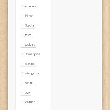
especies
felinos
filosofía
gatos
geologia
Homeopatía
insectos
inteligencia
Kon tiki
lago
lenguaje