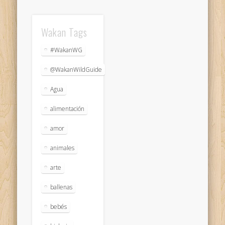
Wakan Tags
#WakanWG
@WakanWildGuide
Agua
alimentación
amor
animales
arte
ballenas
bebés