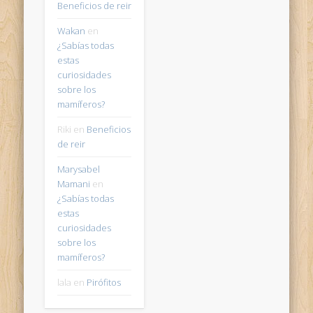
Beneficios de reir
Wakan
en
¿Sabías todas
estas
curiosidades
sobre los
mamíferos?
Riki
en
Beneficios
de reir
Marysabel
Mamani
en
¿Sabías todas
estas
curiosidades
sobre los
mamíferos?
lala
en
Pirófitos