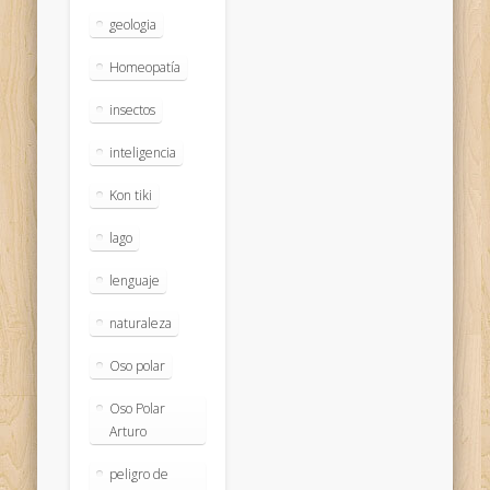
geologia
Homeopatía
insectos
inteligencia
Kon tiki
lago
lenguaje
naturaleza
Oso polar
Oso Polar
Arturo
peligro de