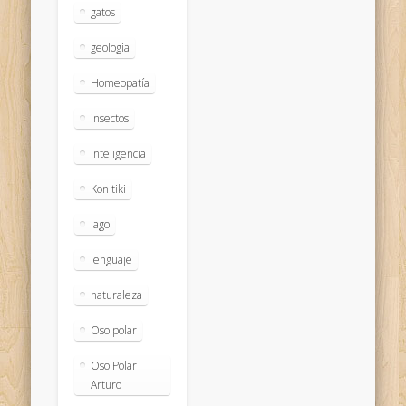
gatos
geologia
Homeopatía
insectos
inteligencia
Kon tiki
lago
lenguaje
naturaleza
Oso polar
Oso Polar
Arturo