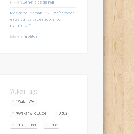
Riki
en
Beneficios de reir
Marysabel Mamani
en
¿Sabías todas
estas curiosidades sobre los
mamíferos?
lala
en
Pirófitos
Wakan Tags
#WakanWG
@WakanWildGuide
Agua
alimentación
amor