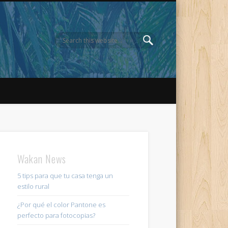
Wakan News
5 tips para que tu casa tenga un
estilo rural
¿Por qué el color Pantone es
perfecto para fotocopias?