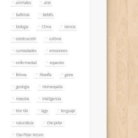
animales
arte
ballenas
bebés
biologia
China
ciencia
construcción
cultivos
curiosidades
emociones
enfermedad
especies
felinos
filosofía
gatos
geologia
Homeopatía
insectos
inteligencia
Kon tiki
lago
lenguaje
naturaleza
Oso polar
Oso Polar Arturo