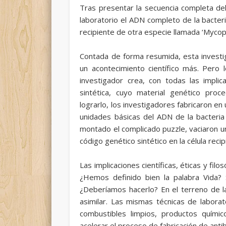
Tras presentar la secuencia completa de
laboratorio el ADN completo de la bacter
recipiente de otra especie llamada
‘Mycop
Contada de forma resumida, esta investig
un acontecimiento científico más. Pero 
investigador crea, con todas las impli
sintética, cuyo material genético pr
lograrlo, los investigadores fabricaron en
unidades básicas del ADN de la bacteri
montado el complicado puzzle, vaciaron un
código genético sintético en la célula recip
Las implicaciones científicas, éticas y filo
¿Hemos definido bien la palabra Vida?
¿Deberíamos hacerlo?
En el terreno de 
asimilar. Las mismas técnicas de laborat
combustibles limpios, productos químic
acelerar el proceso de fabricación de antib