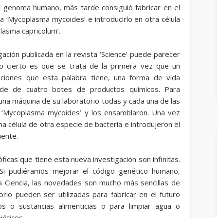
l genoma humano, más tarde consiguió fabricar en el
ia
‘Mycoplasma mycoides
‘ e introducirlo en otra célula
lasma capricolum’.
ación publicada en la revista ‘Science’ puede parecer
lo cierto es que se trata de la primera vez que un
caciones que esta palabra tiene, una forma de vida
ocede de cuatro botes de productos químicos.
Para
 una máquina de su laboratorio todas y cada una de las
a
‘Mycoplasma mycoides’
y los ensamblaron. Una vez
a célula de otra especie de bacteria e introdujeron el
iente.
sóficas que tiene esta nueva investigación son infinitas.
 Si pudiéramos mejorar el código genético humano,
la Ciencia, las novedades son mucho más sencillas de
orio pueden ser utilizadas para fabricar en el futuro
os o sustancias alimenticias o para limpiar agua o
ióticos.