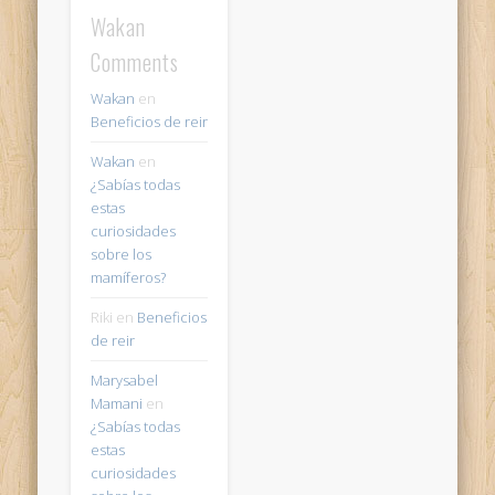
Wakan
Comments
Wakan
en
Beneficios de reir
Wakan
en
¿Sabías todas
estas
curiosidades
sobre los
mamíferos?
Riki
en
Beneficios
de reir
Marysabel
Mamani
en
¿Sabías todas
estas
curiosidades