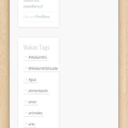
sobre los
mamíferos?
lala
en
Pirófitos
Wakan Tags
#WakanWG
@WakanWildGuide
Agua
alimentación
amor
animales
arte