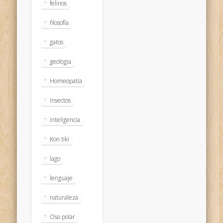
felinos
filosofía
gatos
geologia
Homeopatía
insectos
inteligencia
Kon tiki
lago
lenguaje
naturaleza
Oso polar