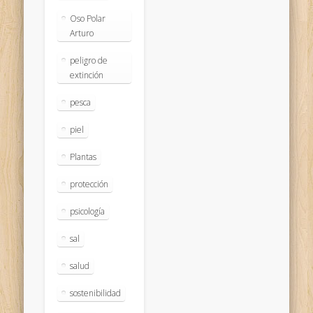
Oso Polar
Arturo
peligro de
extinción
pesca
piel
Plantas
protección
psicología
sal
salud
sostenibilidad