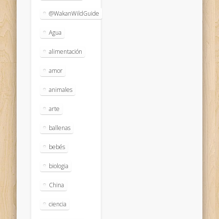
@WakanWildGuide
Agua
alimentación
amor
animales
arte
ballenas
bebés
biologia
China
ciencia