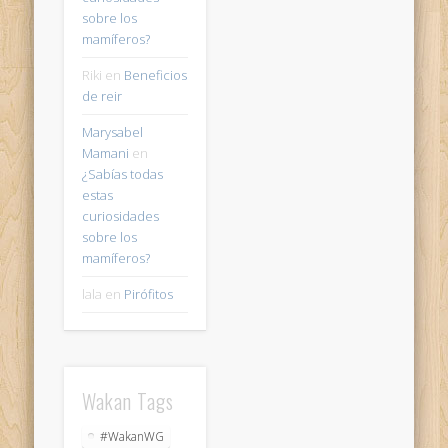
sobre los
mamíferos?
Riki
en
Beneficios
de reir
Marysabel
Mamani
en
¿Sabías todas
estas
curiosidades
sobre los
mamíferos?
lala
en
Pirófitos
Wakan Tags
#WakanWG