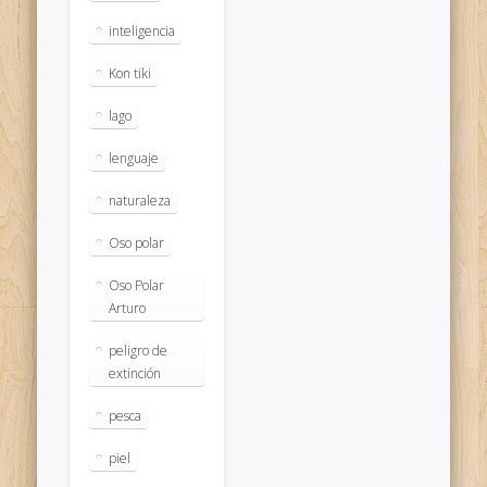
inteligencia
Kon tiki
lago
lenguaje
naturaleza
Oso polar
Oso Polar
Arturo
peligro de
extinción
pesca
piel