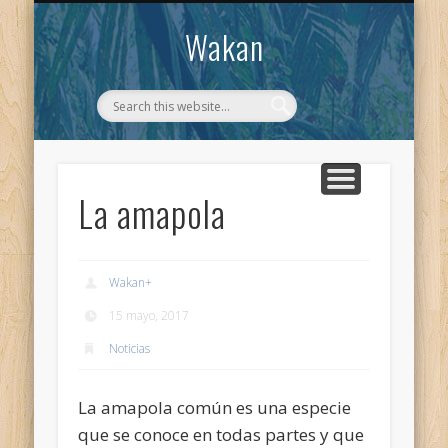
CONTACTO
WAKAN
Wakan
La amapola
Wakan
+
15 mayo, 2017
Noticias
La amapola común es una especie
que se conoce en todas partes y que