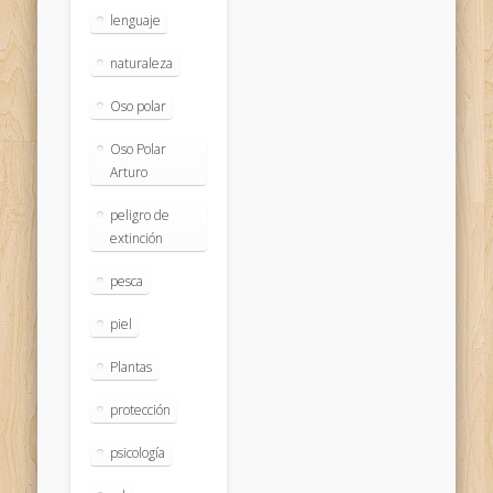
lenguaje
naturaleza
Oso polar
Oso Polar
Arturo
peligro de
extinción
pesca
piel
Plantas
protección
psicología