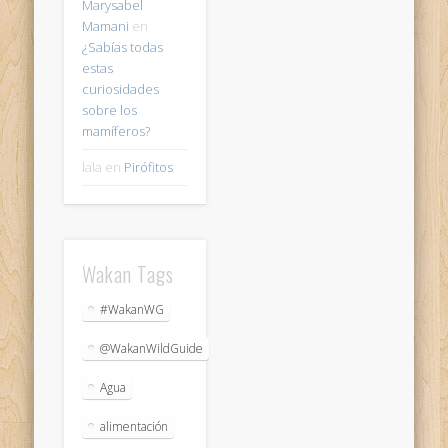
Marysabel
Mamani
en
¿Sabías todas
estas
curiosidades
sobre los
mamíferos?
lala
en
Pirófitos
Wakan Tags
#WakanWG
@WakanWildGuide
Agua
alimentación