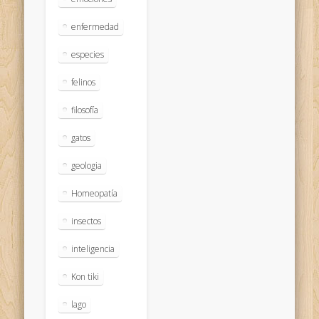
enfermedad
especies
felinos
filosofía
gatos
geologia
Homeopatía
insectos
inteligencia
Kon tiki
lago