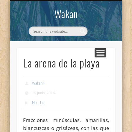
CONTACTO
WAKAN
Wakan
La arena de la playa
Wakan
+
29 junio, 2016
Noticias
Fracciones minúsculas, amarillas,
blancuzcas o grisáceas, con las que