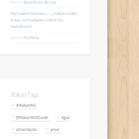
Riki
en
Beneficios de reir
Marysabel Mamani
en
¿Sabías todas
estas curiosidades sobre los
mamíferos?
lala
en
Pirófitos
Wakan Tags
#WakanWG
@WakanWildGuide
Agua
alimentación
amor