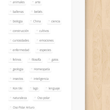
animales
arte
ballenas
bebés
biologia
China
ciencia
construcción
cultivos
curiosidades
emociones
enfermedad
especies
felinos
filosofía
gatos
geologia
Homeopatía
insectos
inteligencia
Kon tiki
lago
lenguaje
naturaleza
Oso polar
Oso Polar Arturo