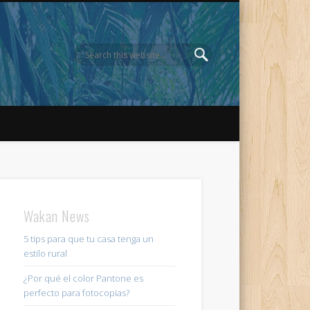
Wakan News
5 tips para que tu casa tenga un
estilo rural
¿Por qué el color Pantone es
perfecto para fotocopias?