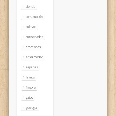
ciencia
construcción
cultivos
curiosidades
emociones
enfermedad
especies
felinos
filosofía
gatos
geologia