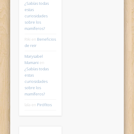
¿Sabías todas
estas
curiosidades
sobre los
mamíferos?
Riki
en
Beneficios
de reir
Marysabel
Mamani
en
¿Sabías todas
estas
curiosidades
sobre los
mamíferos?
lala
en
Pirófitos