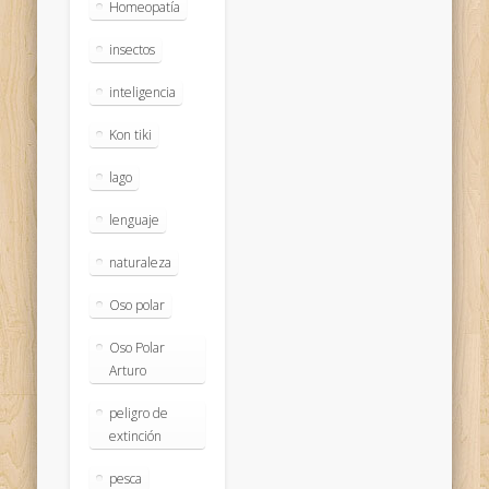
Homeopatía
insectos
inteligencia
Kon tiki
lago
lenguaje
naturaleza
Oso polar
Oso Polar
Arturo
peligro de
extinción
pesca