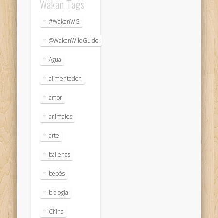
Wakan Tags
#WakanWG
@WakanWildGuide
Agua
alimentación
amor
animales
arte
ballenas
bebés
biologia
China