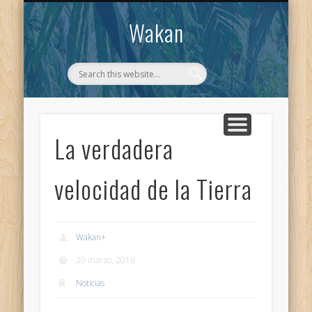
CONTACTO
WAKAN
Wakan
La verdadera
velocidad de la Tierra
Wakan
+
29 marzo, 2016
Noticias