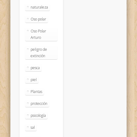
naturaleza
Oso polar
Oso Polar
Arturo
peligro de
extinción
pesca
piel
Plantas
protección
psicología
sal