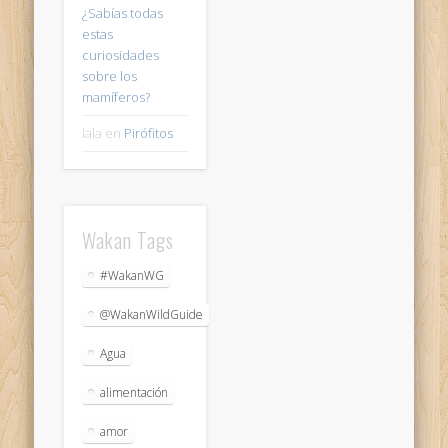
¿Sabías todas
estas
curiosidades
sobre los
mamíferos?
lala
en
Pirófitos
Wakan Tags
#WakanWG
@WakanWildGuide
Agua
alimentación
amor