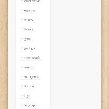
enfermedad
especies
felinos
filosofía
gatos
geologia
Homeopatía
insectos
inteligencia
Kon tiki
lago
lenguaje