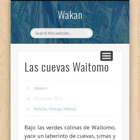
CONTACTO
WAKAN
Wakan
Las cuevas Waitomo
Wakan
+
30 octubre, 2015
Noticias
,
Noticias
,
Noticias
Bajo las verdes colinas de Waitomo,
yace un laberinto de cuevas, simas y