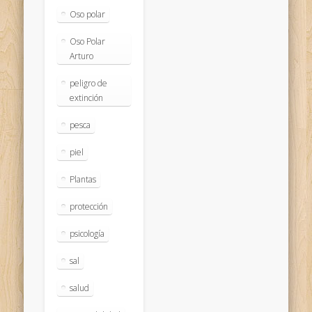
Oso polar
Oso Polar
Arturo
peligro de
extinción
pesca
piel
Plantas
protección
psicología
sal
salud