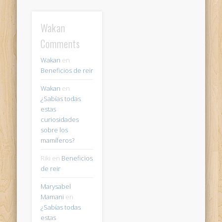
Wakan
Comments
Wakan
en
Beneficios de reir
Wakan
en
¿Sabías todas
estas
curiosidades
sobre los
mamíferos?
Riki
en
Beneficios
de reir
Marysabel
Mamani
en
¿Sabías todas
estas