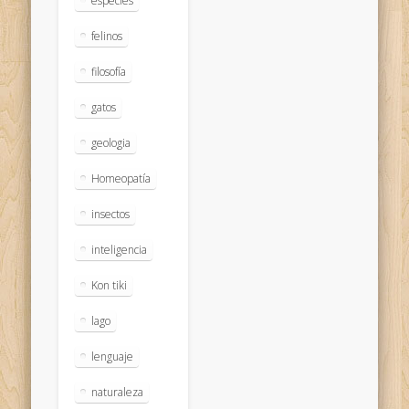
especies
felinos
filosofía
gatos
geologia
Homeopatía
insectos
inteligencia
Kon tiki
lago
lenguaje
naturaleza