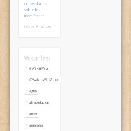
curiosidades
sobre los
mamíferos?
lala
en
Pirófitos
Wakan Tags
#WakanWG
@WakanWildGuide
Agua
alimentación
amor
animales