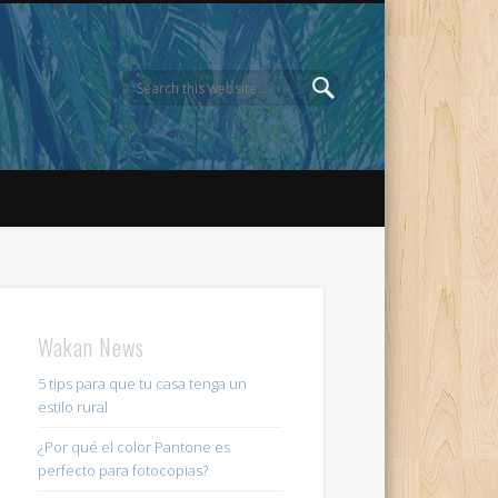
Wakan News
5 tips para que tu casa tenga un
estilo rural
¿Por qué el color Pantone es
perfecto para fotocopias?