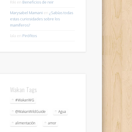
Riki
en
Beneficios de reir
Marysabel Mamani
en
¿Sabías todas
estas curiosidades sobre los
mamíferos?
lala
en
Pirófitos
Wakan Tags
#WakanWG
@WakanWildGuide
Agua
alimentación
amor