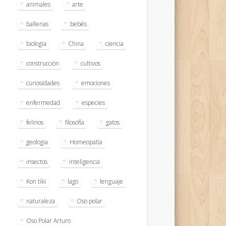
animales
arte
ballenas
bebés
biologia
China
ciencia
construcción
cultivos
curiosidades
emociones
enfermedad
especies
felinos
filosofía
gatos
geologia
Homeopatía
insectos
inteligencia
Kon tiki
lago
lenguaje
naturaleza
Oso polar
Oso Polar Arturo