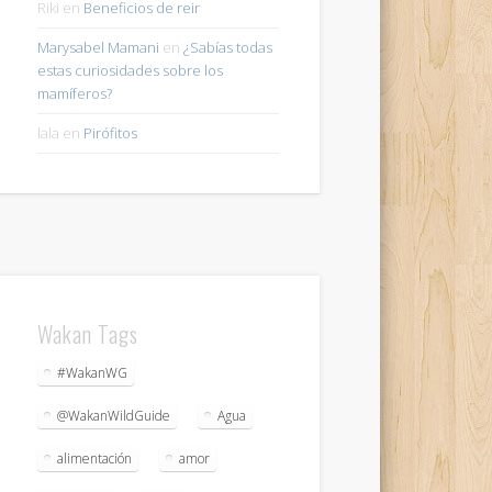
Riki
en
Beneficios de reir
Marysabel Mamani
en
¿Sabías todas
estas curiosidades sobre los
mamíferos?
lala
en
Pirófitos
Wakan Tags
#WakanWG
@WakanWildGuide
Agua
alimentación
amor