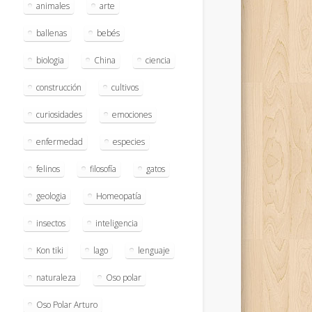
animales
arte
ballenas
bebés
biologia
China
ciencia
construcción
cultivos
curiosidades
emociones
enfermedad
especies
felinos
filosofía
gatos
geologia
Homeopatía
insectos
inteligencia
Kon tiki
lago
lenguaje
naturaleza
Oso polar
Oso Polar Arturo