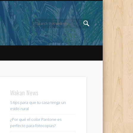
Wakan News
5 tips para que tu casa tenga un
estilo rural
¿Por qué el color Pantone es
perfecto para fotocopias?