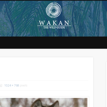
1024 × 768
pixels