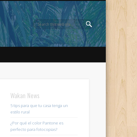
Wakan News
5 tips para que tu casa tenga un
estilo rural
¿Por qué el color Pantone es
perfecto para fotocopias?