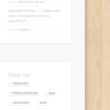
Riki
en
Beneficios de reir
Marysabel Mamani
en
¿Sabías todas
estas curiosidades sobre los
mamíferos?
lala
en
Pirófitos
Wakan Tags
#WakanWG
@WakanWildGuide
Agua
alimentación
amor