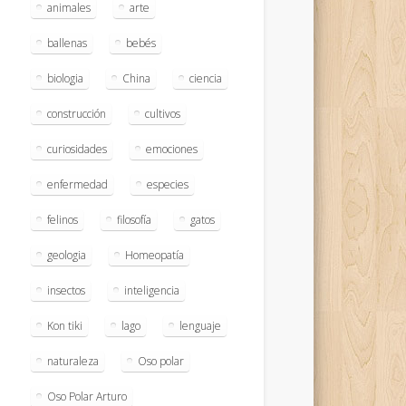
animales
arte
ballenas
bebés
biologia
China
ciencia
construcción
cultivos
curiosidades
emociones
enfermedad
especies
felinos
filosofía
gatos
geologia
Homeopatía
insectos
inteligencia
Kon tiki
lago
lenguaje
naturaleza
Oso polar
Oso Polar Arturo