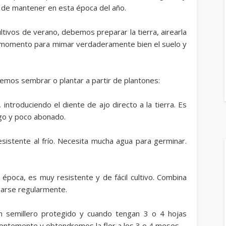
es de mantener en esta época del año.
ltivos de verano, debemos preparar la tierra, airearla
or momento para mimar verdaderamente bien el suelo y
emos sembrar o plantar a partir de plantones:
introduciendo el diente de ajo directo a la tierra. Es
ego y poco abonado.
sistente al frío. Necesita mucha agua para germinar.
a época, es muy resistente y de fácil cultivo. Combina
garse regularmente.
en semillero protegido y cuando tengan 3 o 4 hojas
uentemente y obtendremos la flor a los 3 o 4 meses.