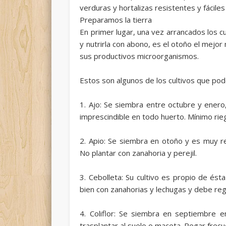
verduras y hortalizas resistentes y fácil
Preparamos la tierra
En primer lugar, una vez arrancados los cu
y nutrirla con abono, es el otoño el mej
sus productivos microorganismos.
Estos son algunos de los cultivos que pod
1. Ajo: Se siembra entre octubre y enero, 
imprescindible en todo huerto. Mínimo ri
2. Apio: Se siembra en otoño y es muy re
No plantar con zanahoria y perejil.
3. Cebolleta: Su cultivo es propio de ést
bien con zanahorias y lechugas y debe re
4. Coliflor: Se siembra en septiembre 
trasplantar al suelo o maceta. Regar frec