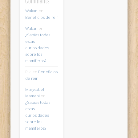
Comments
Wakan
en
Beneficios de reir
Wakan
en
¿Sabías todas
estas
curiosidades
sobre los
mamíferos?
Riki
en
Beneficios
de reir
Marysabel
Mamani
en
¿Sabías todas
estas
curiosidades
sobre los
mamíferos?