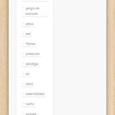
peligro de
extinción
pesca
piel
Plantas
protección
psicología
sal
salud
sostenibilidad
sueño
suricata