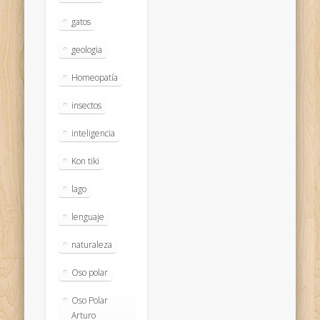
gatos
geologia
Homeopatía
insectos
inteligencia
Kon tiki
lago
lenguaje
naturaleza
Oso polar
Oso Polar
Arturo