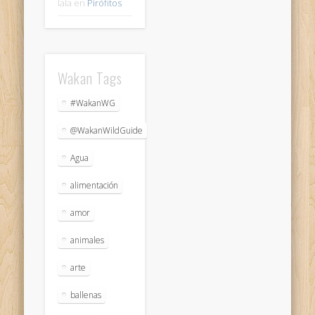
lala
en
Pirófitos
Wakan Tags
#WakanWG
@WakanWildGuide
Agua
alimentación
amor
animales
arte
ballenas