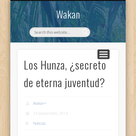
CONTACTO
WAKAN
Wakan
Los Hunza, ¿secreto
de eterna juventud?
Wakan
+
23 septiembre, 2014
Noticias