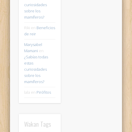
curiosidades
sobre los
mamíferos?
Riki
en
Beneficios
de reir
Marysabel
Mamani
en
¿Sabías todas
estas
curiosidades
sobre los
mamíferos?
lala
en
Pirófitos
Wakan Tags