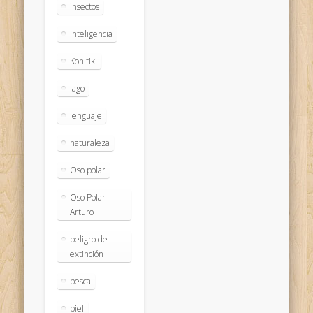
insectos
inteligencia
Kon tiki
lago
lenguaje
naturaleza
Oso polar
Oso Polar
Arturo
peligro de
extinción
pesca
piel