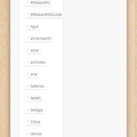
#WakanWG
@WakanWildGuide
Agua
alimentación
amor
animales
arte
ballenas
bebés
biologia
China
ciencia