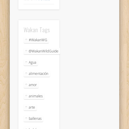
Wakan Tags
#WakanWG
@WakanWildGuide
Agua
alimentación
amor
animales
arte
ballenas