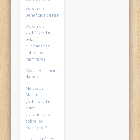
Wakan
en
Beneficios de reir
Wakan
en
¿Sabías todas
estas
curiosidades
sobre los
mamíferos?
Riki
en
Beneficios
de reir
Marysabel
Mamani
en
¿Sabías todas
estas
curiosidades
sobre los
mamíferos?
lala
en
Pirófitos