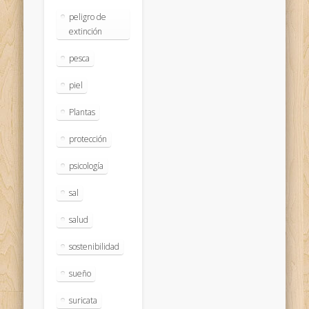
peligro de
extinción
pesca
piel
Plantas
protección
psicología
sal
salud
sostenibilidad
sueño
suricata