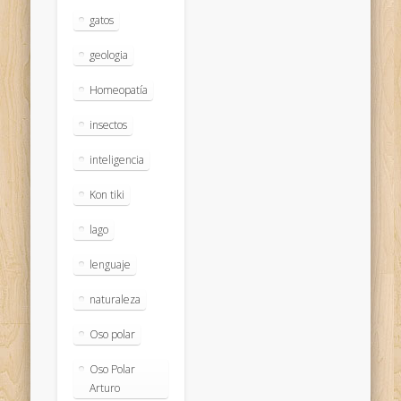
gatos
geologia
Homeopatía
insectos
inteligencia
Kon tiki
lago
lenguaje
naturaleza
Oso polar
Oso Polar
Arturo