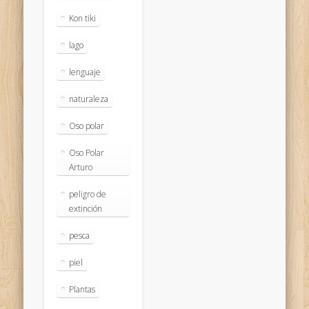
Kon tiki
lago
lenguaje
naturaleza
Oso polar
Oso Polar
Arturo
peligro de
extinción
pesca
piel
Plantas