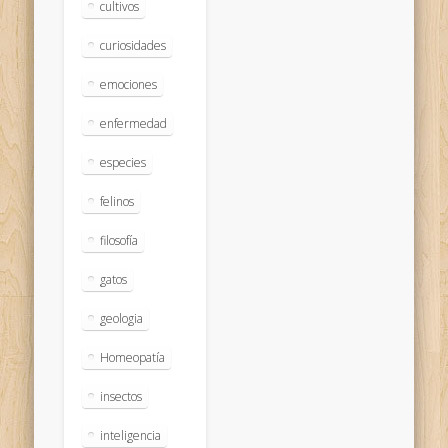
cultivos
curiosidades
emociones
enfermedad
especies
felinos
filosofía
gatos
geologia
Homeopatía
insectos
inteligencia