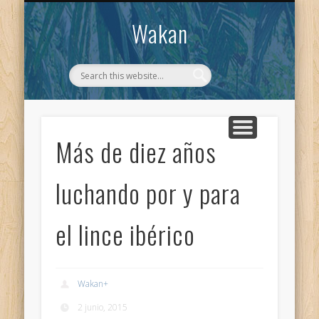
CONTACTO
WAKAN
Wakan
Más de diez años
luchando por y para
el lince ibérico
Wakan
+
2 junio, 2015