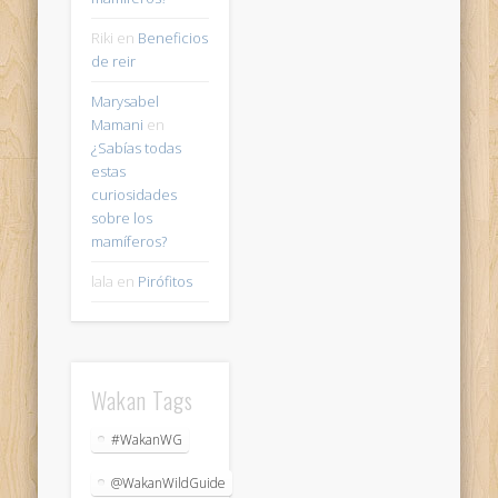
Riki
en
Beneficios
de reir
Marysabel
Mamani
en
¿Sabías todas
estas
curiosidades
sobre los
mamíferos?
lala
en
Pirófitos
Wakan Tags
#WakanWG
@WakanWildGuide