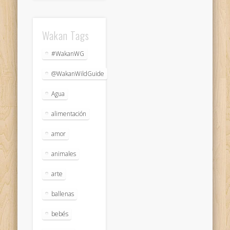
Wakan Tags
#WakanWG
@WakanWildGuide
Agua
alimentación
amor
animales
arte
ballenas
bebés