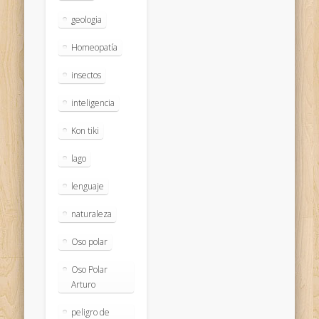
geologia
Homeopatía
insectos
inteligencia
Kon tiki
lago
lenguaje
naturaleza
Oso polar
Oso Polar
Arturo
peligro de