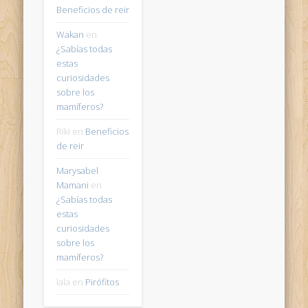
Beneficios de reir
Wakan
en
¿Sabías todas
estas
curiosidades
sobre los
mamíferos?
Riki
en
Beneficios
de reir
Marysabel
Mamani
en
¿Sabías todas
estas
curiosidades
sobre los
mamíferos?
lala
en
Pirófitos