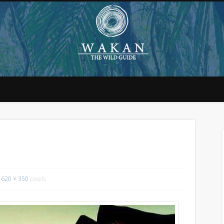
620 × 350
pixels