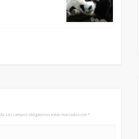
da.
Los campos obligatorios están marcados con
*