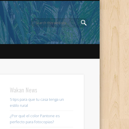
Wakan News
5 tips para que tu casa tenga un
estilo rural
¿Por qué el color Pantone es
perfecto para fotocopias?