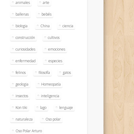
animales
arte
ballenas
bebés
biologia
China
ciencia
construcción
cultivos
curiosidades
emociones
enfermedad
especies
felinos
filosofía
gatos
geologia
Homeopatía
insectos
inteligencia
Kon tiki
lago
lenguaje
naturaleza
Oso polar
Oso Polar Arturo