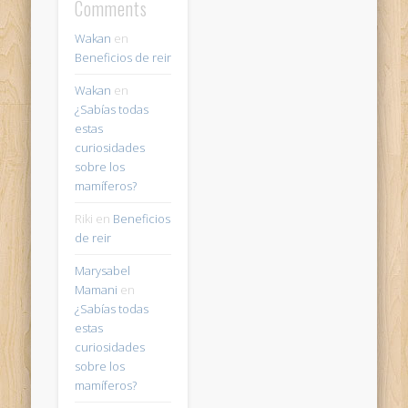
Comments
Wakan
en
Beneficios de reir
Wakan
en
¿Sabías todas
estas
curiosidades
sobre los
mamíferos?
Riki
en
Beneficios
de reir
Marysabel
Mamani
en
¿Sabías todas
estas
curiosidades
sobre los
mamíferos?