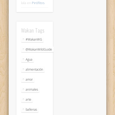
lala
en
Pirófitos
Wakan Tags
#WakanWG
@WakanWildGuide
Agua
alimentación
amor
animales
arte
ballenas