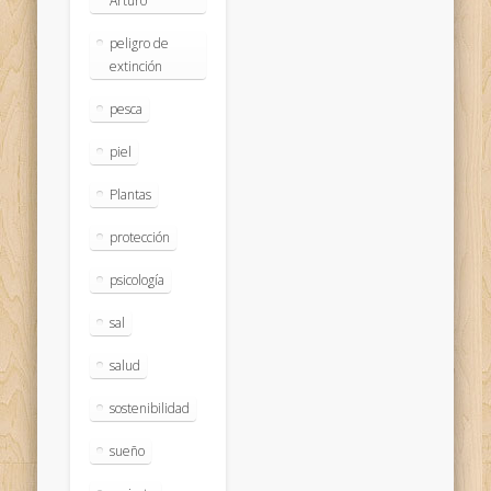
Arturo
peligro de
extinción
pesca
piel
Plantas
protección
psicología
sal
salud
sostenibilidad
sueño