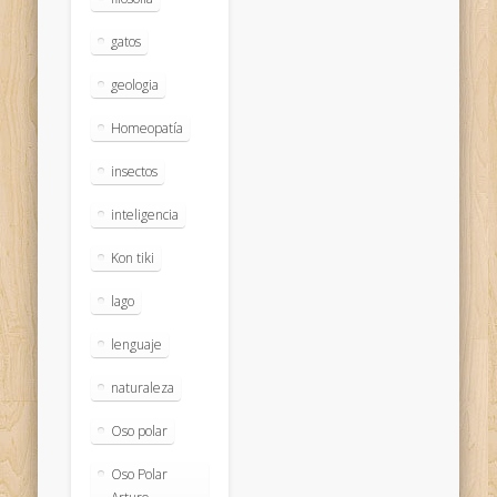
gatos
geologia
Homeopatía
insectos
inteligencia
Kon tiki
lago
lenguaje
naturaleza
Oso polar
Oso Polar