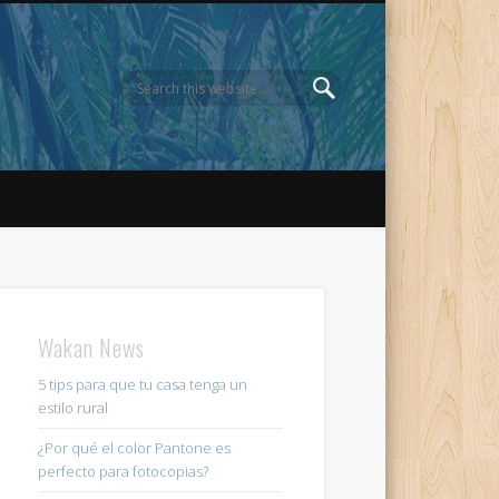
Wakan News
5 tips para que tu casa tenga un
estilo rural
¿Por qué el color Pantone es
perfecto para fotocopias?