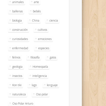
animales
arte
ballenas
bebés
biologia
China
ciencia
construcción
cultivos
curiosidades
emociones
enfermedad
especies
felinos
filosofía
gatos
geologia
Homeopatía
insectos
inteligencia
Kon tiki
lago
lenguaje
naturaleza
Oso polar
Oso Polar Arturo