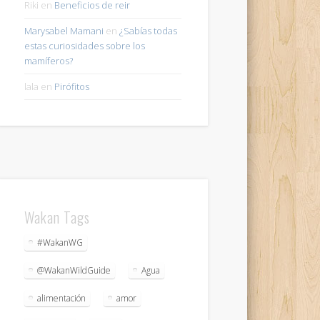
Riki
en
Beneficios de reir
Marysabel Mamani
en
¿Sabías todas
estas curiosidades sobre los
mamíferos?
lala
en
Pirófitos
Wakan Tags
#WakanWG
@WakanWildGuide
Agua
alimentación
amor