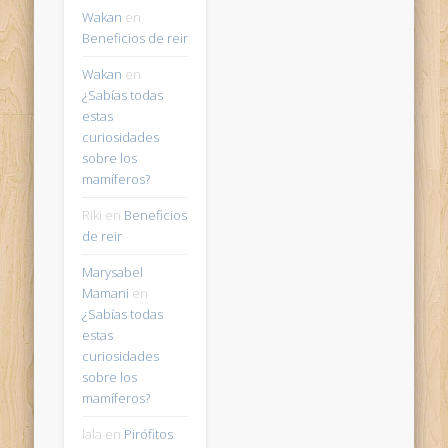
Wakan
en
Beneficios de reir
Wakan
en
¿Sabías todas
estas
curiosidades
sobre los
mamíferos?
Riki
en
Beneficios
de reir
Marysabel
Mamani
en
¿Sabías todas
estas
curiosidades
sobre los
mamíferos?
lala
en
Pirófitos