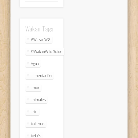
Wakan Tags
#WakanWG
@WakanWildGuide
Agua
alimentación
amor
animales
arte
ballenas
bebés