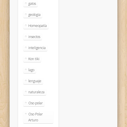
gatos
geologia
Homeopatía
insectos
inteligencia
Kon tiki
lago
lenguaje
naturaleza
Oso polar
Oso Polar
Arturo