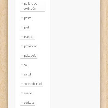
peligro de
extinción
pesca
piel
Plantas
protección
psicología
sal
salud
sostenibilidad
sueño
suricata