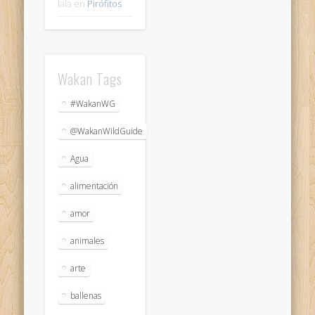
lala
en
Pirófitos
Wakan Tags
#WakanWG
@WakanWildGuide
Agua
alimentación
amor
animales
arte
ballenas