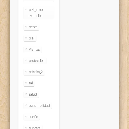
peligro de
extinción
pesca
piel
Plantas
protección
psicología
sal
salud
sostenibilidad
sueño
suricata