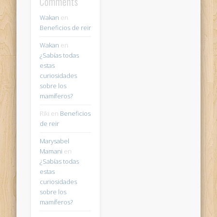
Comments
Wakan
en
Beneficios de reir
Wakan
en
¿Sabías todas
estas
curiosidades
sobre los
mamíferos?
Riki
en
Beneficios
de reir
Marysabel
Mamani
en
¿Sabías todas
estas
curiosidades
sobre los
mamíferos?