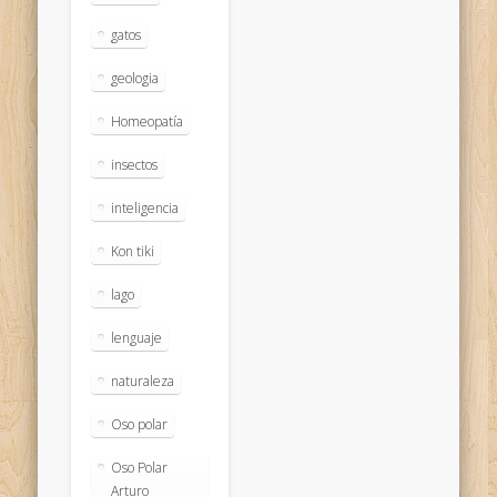
gatos
geologia
Homeopatía
insectos
inteligencia
Kon tiki
lago
lenguaje
naturaleza
Oso polar
Oso Polar
Arturo