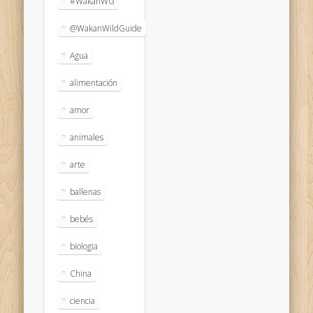
#WakanWG
@WakanWildGuide
Agua
alimentación
amor
animales
arte
ballenas
bebés
biologia
China
ciencia