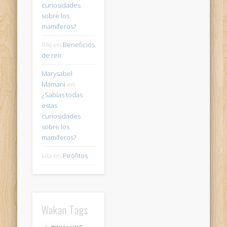
curiosidades
sobre los
mamíferos?
Riki
en
Beneficios
de reir
Marysabel
Mamani
en
¿Sabías todas
estas
curiosidades
sobre los
mamíferos?
lala
en
Pirófitos
Wakan Tags