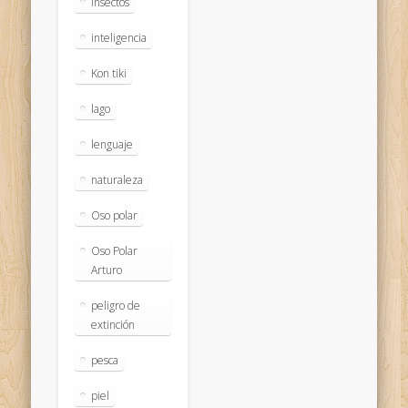
insectos
inteligencia
Kon tiki
lago
lenguaje
naturaleza
Oso polar
Oso Polar
Arturo
peligro de
extinción
pesca
piel